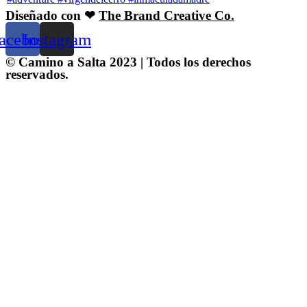
Diseñado con ❤
The Brand Creative Co.
acebook
Instagram
© Camino a Salta 2023 | Todos los derechos
reservados.