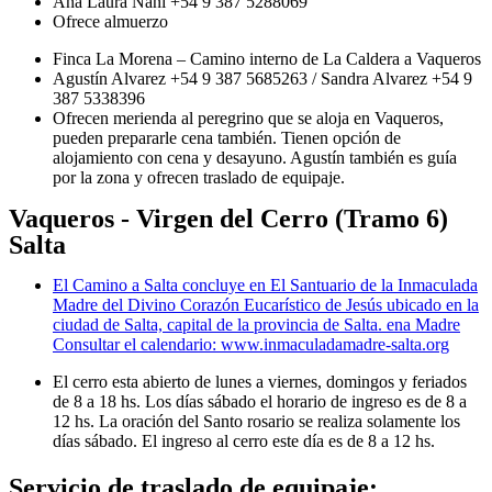
Ana Laura Nani +54 9 387 5288069
Ofrece almuerzo
Finca La Morena – Camino interno de La Caldera a Vaqueros
Agustín Alvarez +54 9 387 5685263 / Sandra Alvarez +54 9
387 5338396
Ofrecen merienda al peregrino que se aloja en Vaqueros,
pueden prepararle cena también. Tienen opción de
alojamiento con cena y desayuno. Agustín también es guía
por la zona y ofrecen traslado de equipaje.
Vaqueros - Virgen del Cerro (Tramo 6)
Salta
El Camino a Salta concluye en El Santuario de la Inmaculada
Madre del Divino Corazón Eucarístico de Jesús ubicado en la
ciudad de Salta, capital de la provincia de Salta. ena Madre
Consultar el calendario: www.inmaculadamadre-salta.org
El cerro esta abierto de lunes a viernes, domingos y feriados
de 8 a 18 hs. Los días sábado el horario de ingreso es de 8 a
12 hs. La oración del Santo rosario se realiza solamente los
días sábado. El ingreso al cerro este día es de 8 a 12 hs.
Servicio de traslado de equipaje: